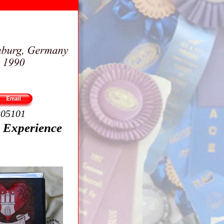
305101
 - Experience