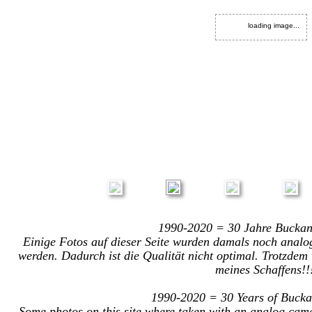
loading image...
loading image...
loading image...
loading image...
loading image...
loading image...
loading image...
loading image...
loading image...
loading image...
loading image...
loading image...
loading image...
loading image...
loading image...
loading image...
loading image...
loading image...
1990-2020 = 30 Jahre Buckan
Einige Fotos auf dieser Seite wurden damals noch analog
werden. Dadurch ist die Qualität nicht optimal. Trotzdem
meines Schaffens!!
1990-2020 = 30 Years of Bucka
Some photos on this site where taken with an analog cam